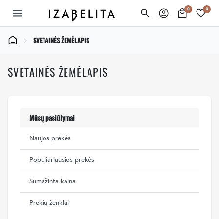
0
0
menu
SVETAINĖS ŽEMĖLAPIS
SVETAINĖS ŽEMĖLAPIS
Mūsų pasiūlymai
Naujos prekės
Populiariausios prekės
Sumažinta kaina
Prekių ženklai