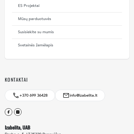
ES Projektai
Mūsų parduotuvės
Susisiekite su mumis
Svetainės žemėlapis
KONTAKTAI
+370 699 36428
info@izabelita.lt
Facebook
Instagram
Izabelita, UAB