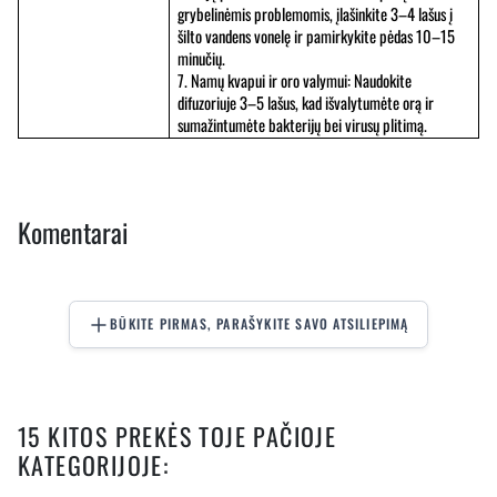
grybelinėmis problemomis, įlašinkite 3–4 lašus į 
šilto vandens vonelę ir pamirkykite pėdas 10–15 
minučių.
7. Namų kvapui ir oro valymui: Naudokite 
difuzoriuje 3–5 lašus, kad išvalytumėte orą ir 
sumažintumėte bakterijų bei virusų plitimą.
Komentarai
BŪKITE PIRMAS, PARAŠYKITE SAVO ATSILIEPIMĄ
15 KITOS PREKĖS TOJE PAČIOJE
KATEGORIJOJE: