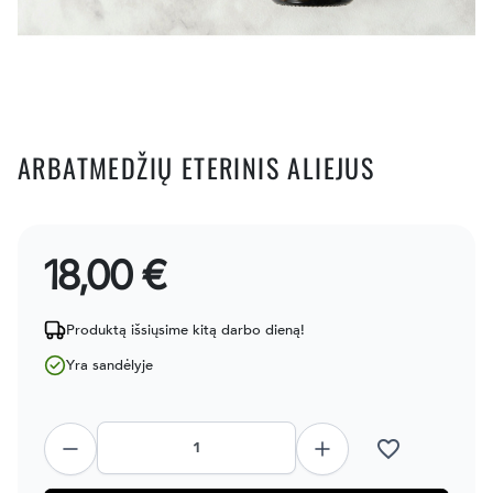
ARBATMEDŽIŲ ETERINIS ALIEJUS
18,00 €
Produktą išsiųsime kitą darbo dieną!
Yra sandėlyje
favorite_border