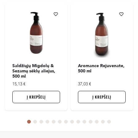
favorite_border
favorite_border
Saldžiųjų Migdolų &
Aromance Rejuvenate,
Sezamų sėklų aliejus,
500 ml
500 ml
15,13 €
37,03 €
Į KREPŠELĮ
Į KREPŠELĮ