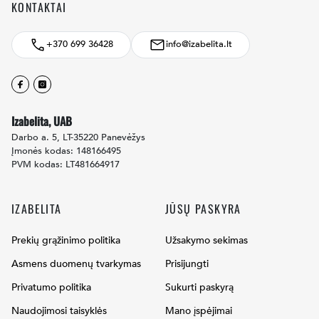
KONTAKTAI
+370 699 36428
info@izabelita.lt
Facebook
Instagram
Izabelita, UAB
Darbo a. 5, LT-35220 Panevėžys
Įmonės kodas: 148166495
PVM kodas: LT481664917
IZABELITA
JŪSŲ PASKYRA
Prekių grąžinimo politika
Užsakymo sekimas
Asmens duomenų tvarkymas
Prisijungti
Privatumo politika
Sukurti paskyrą
Naudojimosi taisyklės
Mano įspėjimai