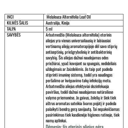
INCI
Melaleuca Alternifolia Leaf 
Oil
KILMĖS ŠALIS
Australija, Kinija
TALPA
5 ml
SAVYBĖS
Arbatmedžio (Melaleuca alternifolia) eterinis 
aliejus yra vienas universaliausių ir labiausiai 
vertinamų aliejų aromaterapijoje dėl savo stiprių 
antiseptinių, priešgrybelinių ir antibakterinių 
savybių. Šis aliejus dažnai naudojamas odos 
priežiūrai, ypač kovojant su spuogais, nedideliais 
uždegimais ar žaizdelėmis. Jis taip pat padeda 
stiprinti imuninę sistemą, todėl yra naudingas 
peršalimo ar kvėpavimo takų infekcijų metu. 
Arbatmedžio aliejus efektyviai dezinfekuoja 
paviršius, todėl dažnai naudojamas natūraliose 
valymo priemonėse. Jo gaivus, žolelių ir šiek tiek 
aštrus aromatas suteikia švaros pojūtį ir padeda 
palaikyti bendrą gerą savijautą. Tai nepakeičiamas 
pasirinkimas tiek kasdienėje higienos rutinoje, tiek 
namų aplinkai.
Dėmesio: šis eterinis aliejus nėra 