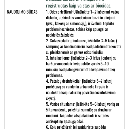
registruotas kaip vaistas ar biocidas.
NAUDOJIMO BŪDAS
1. Odos priežiūrai: Užlašinkite 1–2 lašus ant vatos 
diskelio, atskiestus vandeniu ar baziniu aliejumi 
(pvz., kokosų ar simondsijų), ir švelniai tepkite 
problemines vietas, tokias kaip spuogai ar 
nedidelės žaizdelės.
2. Galvos odai ir plaukams: Įlašinkite 3–5 lašus į 
šampūną ar kondicionierių, kad padėtumėte kovoti 
su pleiskanomis ar galvos odos niežuliu.
3. Inhaliacijoms: Įlašinkite 2–3 lašus į dubenį su 
karštu vandeniu ir kvėpuokite garais 5–10 
minučių, kad palengvintumėte kvėpavimo takų 
problemas.
4. Patalpų dezinfekcijai: Įlašinkite 5–7 lašus į 
purkštuvą su vandeniu arba acto tirpalu ir 
naudokite kaip natūralų paviršių dezinfekavimo 
skystį.
5. Vonios ritualams: Įlašinkite 5–6 lašus į vonią su 
šiltu vandeniu, prieš tai sumaišę su druska ar 
medumi. Tai padės atsipalaiduoti ir suteiks 
antiseptinę apsaugą odai.
6. Kojų priežiūrai: Jei susiduriate su pėdų 