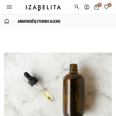
0
0
menu
ARBATMEDŽIŲ ETERINIS ALIEJUS