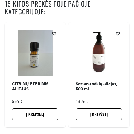
15 KITOS PREKĖS TOJE PAČIOJE
KATEGORIJOJE:
favorite_border
favorite_border
CITRINŲ ETERINIS
Sezamų sėklų aliejus,
ALIEJUS
500 ml
5,69 €
18,76 €
Į KREPŠELĮ
Į KREPŠELĮ