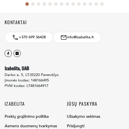
KONTAKTAI
+370 699 36428
info@izabelita.lt
Facebook
Instagram
Izabelita, UAB
Darbo a. 5, LT-35220 Panevėžys
Įmonės kodas: 148166495
PVM kodas: LT481664917
IZABELITA
JŪSŲ PASKYRA
Prekių grąžinimo politika
Užsakymo sekimas
Asmens duomenų tvarkymas
Prisijungti