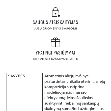
SAUGUS ATSISKAITYMAS
JŪSŲ DUOMENYS SAUGOMI
YPATINGI PASIŪLYMAI
KIEKVIENO UŽSAKYMO METU
SAVYBĖS
Aromatinis aliejų mišinys
praturtintas unikalia eterinių aliejų
kompozicija sustiprina
modeliuojančio masažo
efektyvumą. Masažo tikslas
suaktyvinti riebalinių sankaupų
skaidymą sumažinti uždegiminius